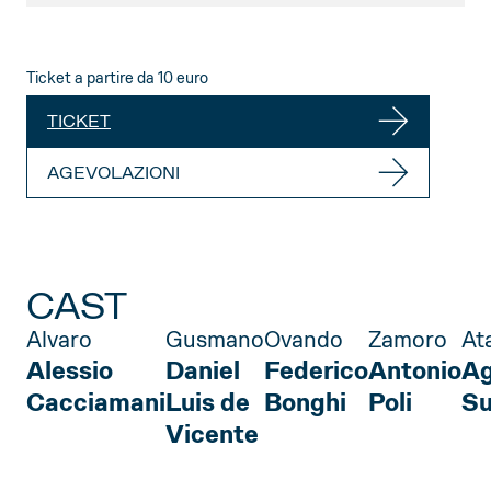
Ticket a partire da 10 euro
TICKET
AGEVOLAZIONI
CAST
Alvaro
Gusmano
Ovando
Zamoro
At
Alessio
Daniel
Federico
Antonio
Ag
Cacciamani
Luis de
Bonghi
Poli
Su
Vicente