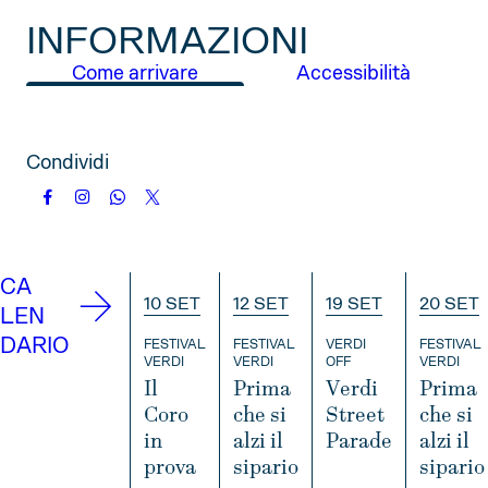
INFORMAZIONI
Come arrivare
Accessibilità
Condividi
CA
10 SET
12 SET
19 SET
20 SET
LEN
DARIO
FESTIVAL
FESTIVAL
VERDI
FESTIVAL
VERDI
VERDI
OFF
VERDI
Il
Prima
Verdi
Prima
Coro
che si
Street
che si
in
alzi il
Parade
alzi il
prova
sipario
sipario