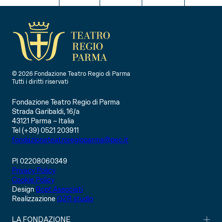
I
N
I
I
I
F
N
N
N
O
F
F
F
O
O
O
© 2026 Fondazione Teatro Regio di Parma
Tutti i diritti riservati
Fondazione Teatro Regio di Parma
Strada Garibaldi, 16/a
43121 Parma – Italia
Tel (+39) 0521 203911
fondazioneteatroregioparma@pec.it
PI 02208060349
Privacy Policy
Cookie Policy
Design
Bcpt Associati
Realizzazione
QZR studio
LA FONDAZIONE