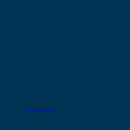
Spettacoli |
Festival Verdi
|
Edizione 2026
Alzira
Giuseppe Verdi