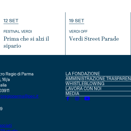
12 SET
19 SET
FESTIVAL VERDI
VERDI OFF
Prima che si alzi il
Verdi Street Parade
sipario
INFO
INFO
LA FONDAZIONE
ro Regio di Parma
CONSIGLIO DI AMMINISTRAZIO
AMMINISTRAZIONE TRASPAREN
, 16/a
SOCI
WHISTLEBLOWING
alia
STATUTO
LAVORA CON NOI
03911
MEDIA
roregioparma@pec.it
49
ociati