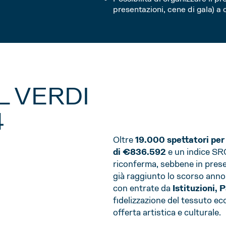
presentazioni, cene di gala) a
L VERDI
4
Oltre
19.000 spettatori per 
di €836.592
e un indice SRO
riconferma, sebbene in presenz
già raggiunto lo scorso anno
con entrate da
Istituzioni,
fidelizzazione del tessuto ec
offerta artistica e culturale.