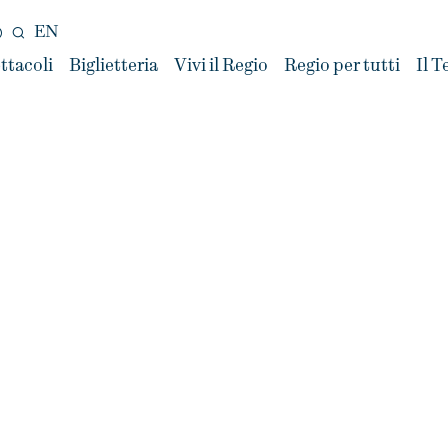
EN
ttacoli
Biglietteria
Vivi il Regio
Regio per tutti
Il T