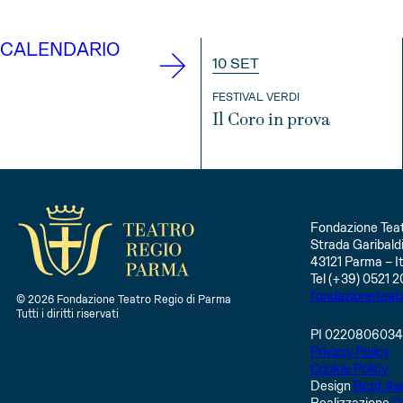
CALENDARIO
10 SET
FESTIVAL VERDI
Il Coro in prova
INFO
Fondazione Teat
Strada Garibaldi
43121 Parma – It
Tel (+39) 0521 2
fondazioneteat
© 2026 Fondazione Teatro Regio di Parma
Tutti i diritti riservati
PI 022080603
Privacy Policy
Cookie Policy
Design
Bcpt Ass