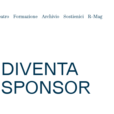
eatro
Formazione
Archivio
Sostienici
R-Mag
DIVENTA
SPONSOR