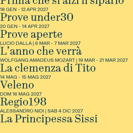
Prima che si alzi il sipario
18 GEN - 12 APR 2027
INFO
Prove under30
20 GEN - 14 APR 2027
INFO
Prove aperte
LUCIO DALLA | 6 MAR - 7 MAR 2027
INFO
L’anno che verrà
WOLFGANG AMADEUS MOZART | 19 MAR - 21 MAR 2027
INFO
La clemenza di Tito
14 MAG - 15 MAG 2027
INFO
Veleno
DOM 16 MAG 2027
INFO
Regio198
ALESSANDRO NIDI | SAB 4 DIC 2027
INFO
La Principessa Sissi
INFO